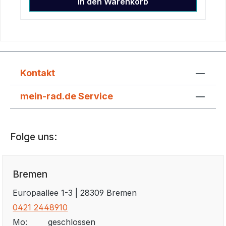
In den Warenkorb
Schmutzentfernung. ✔ Tiefenwirksame
Reinigung – Die Gel-Formel löst hartnäckige
Verschmutzungen mühelos und verbessert
die Laufeigenschaften der Kette.✔ Schutz
vor Korrosion & Verschleiß – Spezielle
Additive sorgen für langanhaltenden
Kontakt
Schutz des gesamten Kettensatzes.✔
Materialschonend & säurefrei – Greift
mein-rad.de Service
keinerlei Oberflächen an und ist für alle
Kettentypen geeignet. Inhalt 300 ml
Gebinde Aerosoldose Sonstiges mit
Folge uns:
selbsttätige Reinigung durch Gel-
Formelbeugt Verschleiß und Korrosion
vor säurefrei Artikelnummer 2172806000
Bremen
Europaallee 1-3 | 28309 Bremen
0421 2448910
Mo:
geschlossen