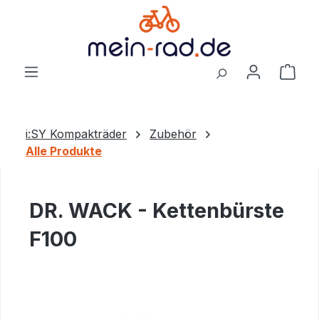
alt springen
Ware
i:SY Kompakträder
Zubehör
Alle Produkte
DR. WACK - Kettenbürste
F100
Bildergalerie überspringen