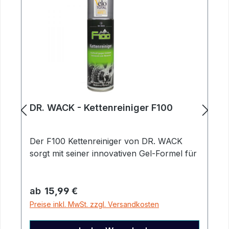
DR. WACK - Kettenreiniger F100
Der F100 Kettenreiniger von DR. WACK
sorgt mit seiner innovativen Gel-Formel für
eine besonders effektive und schnelle
Reinigung deiner Kette. Dank der optimalen
Regulärer Preis:
Kriechfähigkeit verteilt sich das
ab
15,99 €
Reinigungsmittel ideal beim Aufsprühen
Preise inkl. MwSt. zzgl. Versandkosten
und haftet während des Einwirkens perfekt
– für eine gründliche, selbsttätige