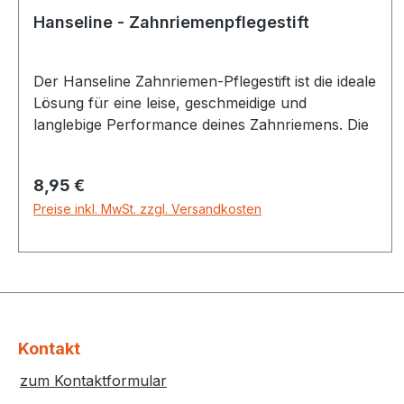
Bereifung und Sattel verwenden Artikelnummer
Hanseline - Zahnriemenpflegestift
2172806500
Der Hanseline Zahnriemen-Pflegestift ist die ideale
Lösung für eine leise, geschmeidige und
langlebige Performance deines Zahnriemens. Die
spezielle Paraffinbasis mit Silikon sowie
natürlichen Weich- und Hartwachsen schützt vor
Regulärer Preis:
8,95 €
vorzeitiger Alterung, Ankleben und Anfrieren. ✔
Preise inkl. MwSt. zzgl. Versandkosten
Reduziert Geräusche – Kein Quietschen oder
Zwitschern des Zahnriemens.✔ Langanhaltender
Schutz – Verhindert vorzeitige Alterung &
Versprödung.✔ Glättende Wirkung – Sorgt für
eine geschmeidige, ruhige Laufleistung.✔ Vielseitig
einsetzbar – Für Zahnriemen an Fahrrädern,
Fahrzeugen & Maschinen.✔ Einfache Anwendung
Kontakt
– Direkt auf Ober-, Unter- und Seitenflächen
zum Kontaktformular
auftragen. Geeignet für Zahnriemen Inhalt 40