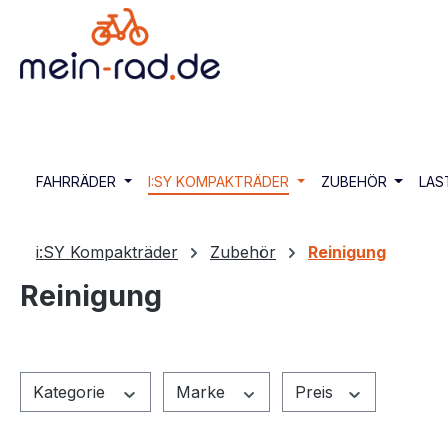
springen
Zur Hauptnavigation springen
FAHRRÄDER
I:SY KOMPAKTRÄDER
ZUBEHÖR
LAS
i:SY Kompakträder
Zubehör
Reinigung
Reinigung
Kategorie
Marke
Preis