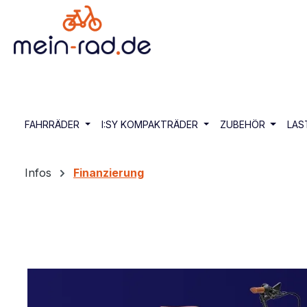
springen
Zur Hauptnavigation springen
FAHRRÄDER
I:SY KOMPAKTRÄDER
ZUBEHÖR
LAS
Infos
Finanzierung