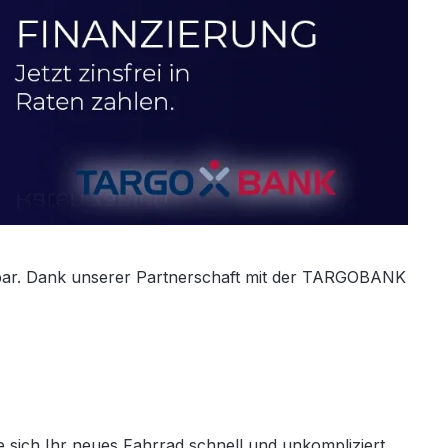
ifbar. Dank unserer Partnerschaft mit der TARGOBANK
e sich Ihr neues Fahrrad schnell und unkompliziert