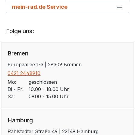
MonekyLoad-System benötigt. Bei i:SY Bikes ist
mein-rad.de Service
dies standardmäßig verbaut. Maße 45 x 34 x
24 cm Material Aluminium, Holzoptik Boden
Farbe schwarz & Holzoptik Gewicht 1,6 kg
Folge uns:
Sonstiges Kompatibel mit MonkeyLoad
Gepäckträger ab 2022 Modell inkl. Monkeyload
Adapterplatte, abschließbar mit 2 Schlüsseln
Bremen
Artikelnummer 23000127
Europaallee 1-3 | 28309 Bremen
0421 2448910
Mo:
geschlossen
Di - Fr:
10.00 - 18.00 Uhr
Sa:
09.00 - 15.00 Uhr
Hamburg
Rahlstedter Straße 49 | 22149 Hamburg