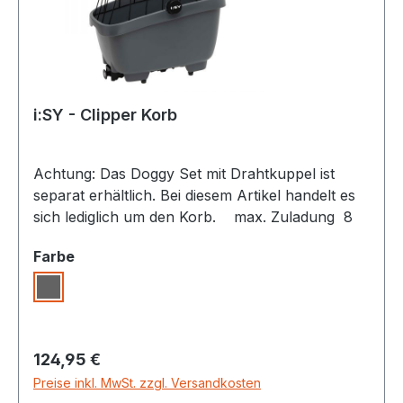
i:SY - Clipper Korb
Achtung: Das Doggy Set mit Drahtkuppel ist
separat erhältlich. Bei diesem Artikel handelt es
sich lediglich um den Korb. max. Zuladung 8
kg Volumen 32 l Material recycelter Kunststoff
auswählen
Farbe
Farbe Grau Gewicht 1,6 kg Sonstiges
werkzeuglose Montage am MonekyLaod-T
Grau
Adapter (inkl.) auf Gepäckträger (ab Modell
2022) Tragehenkel mit
Klappmechanismus kompatibel mit Drahtkuppel,
Regulärer Preis:
124,95 €
Anleingurt, Sitzkissen für Hunde Artikelnummer
Preise inkl. MwSt. zzgl. Versandkosten
230000151