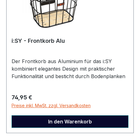
i:SY - Frontkorb Alu
Der Frontkorb aus Aluminium für das i:SY
kombiniert elegantes Design mit praktischer
Funktionalität und besticht durch Bodenplanken
in stilvoller Holzoptik. Er ist kompatibel mit dem
i:SY Frontträger KLICKfix® sowie dem
Regulärer Preis:
74,95 €
Frontträger 2.0 und lässt sich mühelos einklicken
Preise inkl. MwSt. zzgl. Versandkosten
und abnehmen, was ihn ideal für den Einkauf
oder den täglichen Gebrauch macht. Robustes
Aluminium sorgt für Langlebigkeit, während das
In den Warenkorb
moderne Design den Korb zu einem echten
Hingucker am Fahrrad macht.Achtung: Der