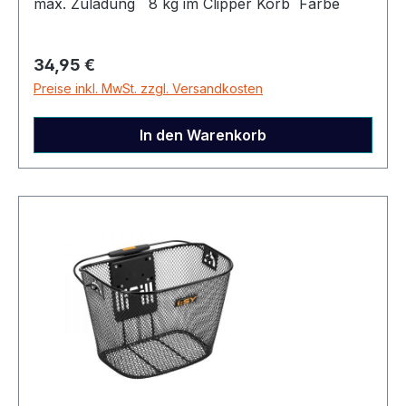
max. Zuladung 8 kg im Clipper Korb Farbe
schwarz Sonstiges Nachrüstkit bestehend aus
Sitzkissen, Anleingurt, Drahtkuppel Kompatibel
Regulärer Preis:
34,95 €
mit Clipper Korb Artikelnummer 23000152
Preise inkl. MwSt. zzgl. Versandkosten
In den Warenkorb