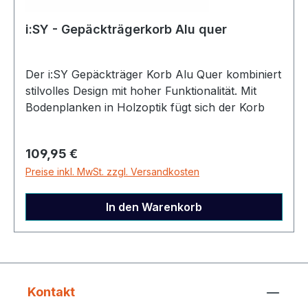
i:SY - Gepäckträgerkorb Alu quer
Der i:SY Gepäckträger Korb Alu Quer kombiniert
stilvolles Design mit hoher Funktionalität. Mit
Bodenplanken in Holzoptik fügt sich der Korb
perfekt in das Gesamtbild deines Fahrrads ein.
Dank des MonkeyLoad-T Adapters (inklusive)
Regulärer Preis:
109,95 €
lässt sich der Korb schnell montieren und
Preise inkl. MwSt. zzgl. Versandkosten
ebenso schnell abnehmen – ideal für unterwegs.
Besonderheiten:✔ Elegantes Design – Alu-Korb
mit Bodenplanken in Holzoptik✔ Einfache
In den Warenkorb
Montage – Passend für i:SY Gepäckträger ab
Modelljahr 2022 mit MonkeyLoad-T Adapter✔
Schnell abnehmbar – Bequemes Abnehmen des
Korbs im Handumdrehen✔ Abschließbar – Korb
kann für zusätzlichen Schutz abgeschlossen
Kontakt
werden Hinweis: Für die Befestigung wird das