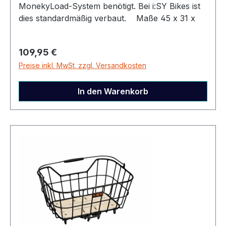
MonekyLoad-System benötigt. Bei i:SY Bikes ist
dies standardmäßig verbaut. Maße 45 x 31 x
25,5 cm Material Aluminium, Holzoptik Boden
Farbe schwarz & Holzoptik Gewicht 1,6 kg
Regulärer Preis:
109,95 €
Sonstiges Kompatibel mit MonkeyLoad
Preise inkl. MwSt. zzgl. Versandkosten
Gepäckträger ab 2022 Modell inkl. Monkeyload
Adapterplatte, abschließbar mit 2 Schlüsseln
Artikelnummer 23000128
In den Warenkorb