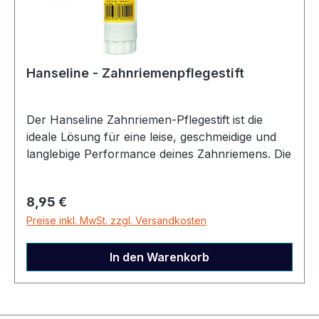
Hanseline - Zahnriemenpflegestift
Der Hanseline Zahnriemen-Pflegestift ist die
ideale Lösung für eine leise, geschmeidige und
langlebige Performance deines Zahnriemens. Die
spezielle Paraffinbasis mit Silikon sowie
natürlichen Weich- und Hartwachsen schützt
Regulärer Preis:
8,95 €
vor vorzeitiger Alterung, Ankleben und
Preise inkl. MwSt. zzgl. Versandkosten
Anfrieren. ✔ Reduziert Geräusche – Kein
Quietschen oder Zwitschern des Zahnriemens.✔
Langanhaltender Schutz – Verhindert vorzeitige
In den Warenkorb
Alterung & Versprödung.✔ Glättende Wirkung –
Sorgt für eine geschmeidige, ruhige
Laufleistung.✔ Vielseitig einsetzbar – Für