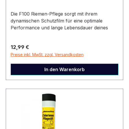
Die F100 Riemen-Pflege sorgt mit ihrem
dynamischen Schutzfilm für eine optimale
Performance und lange Lebensdauer deines
Riemenantriebs. Sie reduziert
Schmutzanhaftung, weist Wasser zuverlässig ab
Regulärer Preis:
12,99 €
und verbessert die Laufruhe sowie
Preise inkl. MwSt. zzgl. Versandkosten
Geschmeidigkeit deines Antriebs. ✔ Dynamischer
Schutzfilm – Langanhaltender Schutz vor
äußeren Einflüssen.✔ Hohe Wasserabweisung –
In den Warenkorb
Verhindert Feuchtigkeitsaufnahme und
Korrosion.✔ Geringe Schmutzanhaftung – Hält
den Riemen länger sauber.✔ Steigert die
Laufruhe – Für eine geschmeidige und leise
Fahrt.✔ Verlängert die Lebensdauer – Schützt
vor Verschleiß und Materialermüdung. Inhalt
100 ml Gebindeart Aerosoldose Artikelnummer
217280500