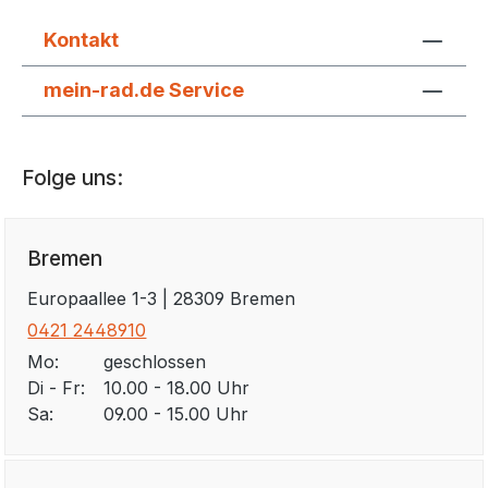
Zahnriemen an Fahrrädern, Fahrzeugen &
Maschinen.✔ Einfache Anwendung – Direkt auf
Kontakt
Ober-, Unter- und Seitenflächen auftragen.
Geeignet für Zahnriemen Inhalt 40 g
mein-rad.de Service
Artikelnummer 03560042
Folge uns:
Bremen
Europaallee 1-3 | 28309 Bremen
0421 2448910
Mo:
geschlossen
Di - Fr:
10.00 - 18.00 Uhr
Sa:
09.00 - 15.00 Uhr