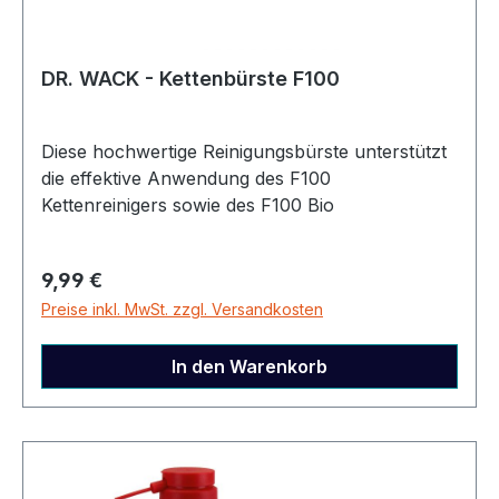
2172808200
DR. WACK - Kettenbürste F100
Diese hochwertige Reinigungsbürste unterstützt
die effektive Anwendung des F100
Kettenreinigers sowie des F100 Bio
Kettenreinigers und sorgt für eine gründliche
Pflege des gesamten Antriebsstrangs. Selbst
Regulärer Preis:
9,99 €
stark haftende Verschmutzungen werden
Preise inkl. MwSt. zzgl. Versandkosten
zuverlässig entfernt. Dank verschiedener
Bürstenköpfe erreicht die Bürste auch schwer
zugängliche Stellen an Kette, Kassette und
In den Warenkorb
Kettenblatt. Die widerstandsfähigen Borsten
gewährleisten eine lange Lebensdauer und
gleichmäßige Verteilung des Reinigungsmittels –
für optimale Sauberkeit bei minimalem Aufwand.
Maße 6,5 x 4 x 29,3 cm Sonstiges