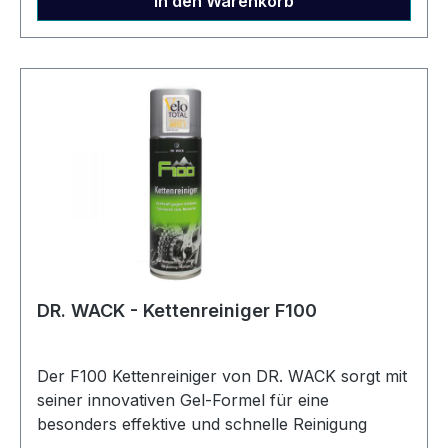
In den Warenkorb
Verschleißschutz – Reduziert den Abrieb und
schützt den Kettensatz nachhaltig.✔ Top
Korrosionsschutz – Optimal für den Einsatz bei
jeder Witterung.✔ Hohe Kriech- & Haftwirkung –
Schmierstoff dringt tief ein und bleibt dort, wo er
gebraucht wird.✔ Reduzierte
Geräuschentwicklung – Sorgt für einen
ruhigeren, gleichmäßigen Lauf. Inhalt 100 ml
Sonstiges vor Gebraucht schütteln und Kette
reinigen nicht auf Bremsscheiben, -beläge,
Bereifung und Sattel verwenden Artikelnummer
2172806500
DR. WACK - Kettenreiniger F100
Der F100 Kettenreiniger von DR. WACK sorgt mit
seiner innovativen Gel-Formel für eine
besonders effektive und schnelle Reinigung
deiner Kette. Dank der optimalen Kriechfähigkeit