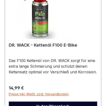
verschiedene Bürstenköpfe reinigt und verteilt
den Reiniger gleichmäßig Artikelnummer
2172805700
DR. WACK - Kettenöl F100 E-Bike
Das F100 Kettenöl von DR. WACK sorgt für eine
extra lange Schmierung und schützt deinen
Kettensatz optimal vor Verschleiß und Korrosion.
Dank des PTFE-Zusatzes laufen alle
beweglichen Teile extrem leichtgängig – für eine
Regulärer Preis:
14,99 €
spürbar effizientere Kraftübertragung. ✔
Preise inkl. MwSt. zzgl. Versandkosten
Längere Lebensdauer für die Kette – Spezielle
Polymere minimieren die Metall-Reibung und
sorgen für perfekte Schmierung.✔ Höchster