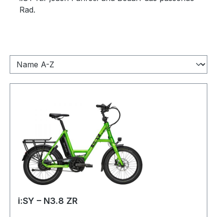
Rad.
i:SY – N3.8 ZR