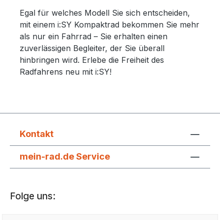
Rücktrittbremse Nein Ständer PLETSCHER
Egal für welches Modell Sie sich entscheiden,
Kickstand Comp40 Flex Gewicht ** 25,0 kg (inkl.
mit einem i:SY Kompaktrad bekommen Sie mehr
Akku)
als nur ein Fahrrad – Sie erhalten einen
zuverlässigen Begleiter, der Sie überall
hinbringen wird. Erlebe die Freiheit des
Radfahrens neu mit i:SY!
Kontakt
mein-rad.de Service
Folge uns: