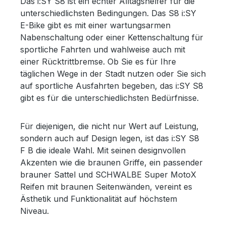
Das i:SY S8 ist ein echter Alltagshelfer für die
Performance Line, 75 Nm Motorunterstützung
unterschiedlichsten Bedingungen. Das S8 i:SY
bis 25 km/h Display BOSCH Intuvia 100 Rahmen
E-Bike gibt es mit einer wartungsarmen
Aluminium Schaltungsart stufenlose
Nabenschaltung oder einer Kettenschaltung für
Nabenschaltung, Enviolo Lenker i:SY Lenker 30°
sportliche Fahrten und wahlweise auch mit
Griffe ERGON GC10 ergonomische Griffe
einer Rücktrittbremse. Ob Sie es für Ihre
Bremse vorne + hinten Tektro HD-T532,
täglichen Wege in der Stadt nutzen oder Sie sich
hydraulische 2 Kolben Scheibenbremse
auf sportliche Ausfahrten begeben, das i:SY S8
Schalthebel ENVIOLO Twist Display Pro
gibt es für die unterschiedlichsten Bedürfnisse.
Steuersatz i:SY Steuersatz Vorbau i:SY Vorbau
70 mm Bereifung SCHWALBE SPick Up, Super
Für diejenigen, die nicht nur Wert auf Leistung,
Defense Frontleuchte FUXON FF-100HB, 100
sondern auch auf Design legen, ist das i:SY S8
Lux LED mit Fernlicht Rückleuchte FUXON R-
F B die ideale Wahl. Mit seinen designvollen
Glow S LED Rücklicht Pedale i:SY Antirutsch
Akzenten wie die braunen Griffe, ein passender
Faltpedal Felge RYDE Andra 40 Disc, 32 H Nabe
brauner Sattel und SCHWALBE Super MotoX
SHIMANO Deore HB-M6000, Centerlock Sattel
Reifen mit braunen Seitenwänden, vereint es
ZECURE Trekking, Hydro Foam Gr. L
Ästhetik und Funktionalität auf höchstem
Kurbelgarnitur i:SY E-Bike Kurbel Sattelstütze
Niveau.
i:SY Sattelstütze, 415 mm, ⌀ 34,9 mm
Schutzbleche SKS Bluemels 20“, Breite 65 mm