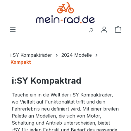
alt springen
Ware
i:SY Kompakträder
2024 Modelle
Kompakt
i:SY Kompaktrad
Tauche ein in die Welt der i:SY Kompakträder,
wo Vielfalt auf Funktionalität trifft und dein
Fahrerlebnis neu definiert wird. Mit einer breiten
Palette an Modellen, die sich von Motor,
Schaltung und Antrieb unterscheiden, bietet
i:SY für jeden Fahrstil und Bedarf das passende